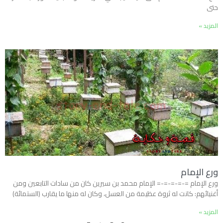
حتى
المزيد »
ورع الإمام
ورع الإمام =-=-=-=-= الإمام محمد بن سيرين كان من سادات التابعين ومن
أغنيائهم: كانت له ثروة عظيمة من العسل، وكان له منها ما يقارب (الستمائة)
المزيد »