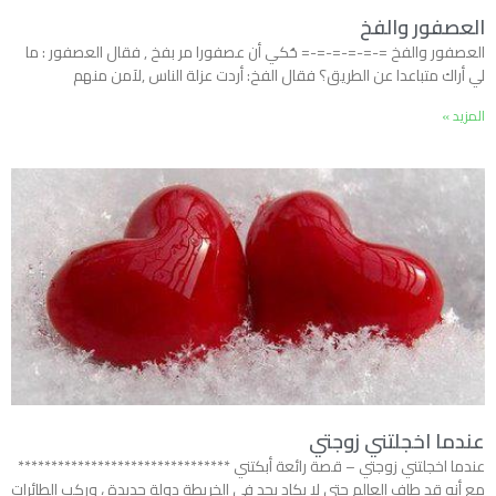
العصفور والفخ
العصفور والفخ =-=-=-=-=-= حُكي أن عصفورا مر بفخ , فقال العصفور : ما
لي أراك متباعدا عن الطريق؟ فقال الفخ: أردت عزلة الناس ,لآمن منهم
المزيد »
عندما اخجلتني زوجتي
عندما اخجلتني زوجتي – قصة رائعة أبكتني ********************************
مع أنه قد طاف العالم حتى لا يكاد يجد في الخريطة دولة جديدة ، وركب الطائرات