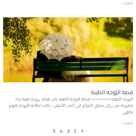
المزيد »
قصة الزوجة الطيبة
ﺍﻟﺰﻭﺟﻪ ﺍﻟﻄﻴﺒﻪ ======== قصة الزوجة الطيبة ﻛﺎﻥ ﻫﻨﺎﻙ ﺯﻭﺟﻪ ﻃﻴﺒﺔ ﺟﺪﺍ
ﻣﺘﺰﻭﺟﻪ ﻣﻦ ﺭﺟﻞ ﻋﺼﺒﻲ ﺍﻟﻤﺰﺍﺝ ﻓﻲ ﺃﻏﻠﺐ ﺍﻷﺣﻴﺎﻥ .. ﻛﺎﻧﺖ ﻟﻄﺎﻟﻤﺎ ﺍﻟﺰﻭﺟﻪ ﺗﻘﻮﻡ
ﺑﻄﻬﻲ
المزيد »
5
4
3
2
1