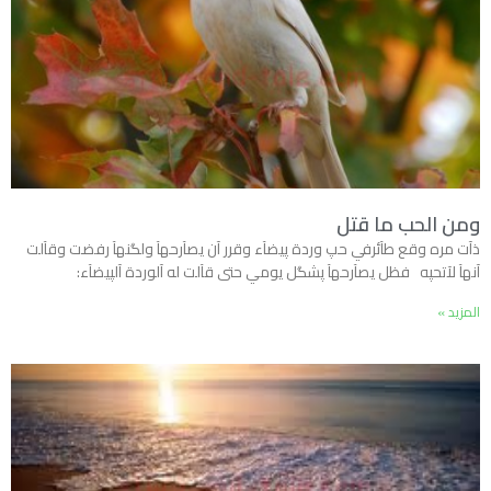
ومن الحب ما قتل
ذآت مره وقع طآئرفي حپ وردة پيضآء وقرر آن يصآرحهآ ولگنهآ رفضت وقآلت
آنهآ لآتحپه فظل يصآرحهآ پشگل يومي حتى قآلت له آلوردة آلپيضآء:
المزيد »