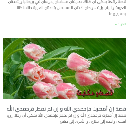
ﻗﺼﺔ ﺭﺍﺋﻌﺔ ﻳﺤﻜﻰ ﺃﻥ ﻫﻨﺎﻙ ﺻﺪﻳﻘﺎﻥ ﻣﺴﻠﻤﺎﻥ ﻳﺪﺭﺳﺎﻥ ﻓﻲ ﺑﺮﻳﻄﺎﻧﻴﺎ ﻭ ﻳﺘﺤﺪﺛﺎﻥ
ﺍﻟﻌﺮﺑﻴﺔ ﻭ ﺍﻹﻧﺠﻠﻴﺰﻳﺔ .. ﻭ ﻛﺎﻥ ﻫﺬﺍﻥ ﺍﻟﻤﺴﻠﻤﺎﻥ ﻳﺘﺤﺪﺛﺎﻥ ﺍﻟﻌﺮﺑﻴﺔ ﻃﺎﻟﻤﺎ ﻛﺎﻧﺎ
ﺑﻤﻔﺮﺩﻳﻬﻤﺎ
المزيد »
قصة إن أمطرت فإحمدي الله و إن لم تمطر فإحمدي الله
قصة إن أمطرت فإحمدي الله و إن لم تمطر فإحمدي الله ﻳﺤﻜﻰ ﺃﻥ ﺭﺟﻼ ﺯﻭﺝ
ﺍﺑﻨﺘﻴﻪ : ﻭﺍﺣﺪﺓ ﺇﻟﻰ ﻓﻼﺡ ، ﻭ ﺍﻷﺧﺮﻯ ﺇﻟﻰ ﺻﺎﻧﻊ