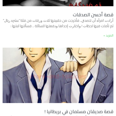
قصة أحسن الصدقات
ﺃﺭﺍﺩﺕ ﺍﻣﺮﺃﺓ ﺃﻥ ﺗﺘﺼﺪﻕ.. ﻓﺄﺧﺮﺟﺖ ﻣﻦ ﺣﻘﻴﺒﺘﻬﺎ ﺛﻼﺙ ﻭﺭﻗﺎﺕ ﻣﻦ ﻓﺌﺔ”ﻋﺸﺮﺓ ﺭﻳﺎﻝ”
ﺛﻢ ﺗﺄﻣﻠﺖ ﻓﻴﻬﺎ ﻟﺤﻈﺎﺕ ! ﻭﺍﺧﺘﺎﺭﺕ ﺇﺣﺪﺍﻫﺎ ﻭﺩﻓﻌﺘﻬﺎ ﻟﻠﺴﺎﺋﻠﺔ .. ﻓﺴﺄﻟﺘﻬﺎ ﺍﺑﻨﺘﻬﺎ :
المزيد »
قصة صديقان مسلمان في بريطانيا !