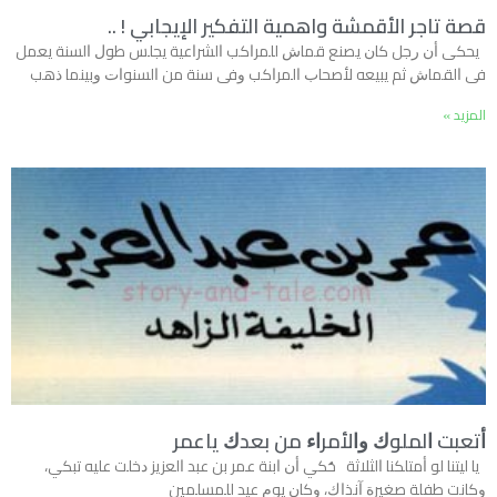
قصة تاجر الأقمشة واهمية التفكير الإيجابي ! ..
ﻳﺤﻜﻰ ﺃﻥ ﺭﺟﻞ ﻛﺎﻥ ﻳﺼﻨﻊ ﻗﻤﺎﺵ ﻟﻠﻤﺮﺍﻛﺐ ﺍﻟﺸﺮﺍﻋﻴﺔ ﻳﺠﻠﺲ ﻃﻮﻝ ﺍﻟﺴﻨﺔ ﻳﻌﻤﻞ
ﻓﻰ ﺍﻟﻘﻤﺎﺵ ﺛﻢ ﻳﺒﻴﻌﻪ ﻷﺻﺤﺎﺏ ﺍﻟﻤﺮﺍﻛﺐ ﻭﻓﻰ ﺳﻨﺔ ﻣﻦ ﺍﻟﺴﻨﻮﺍﺕ ﻭﺑﻴﻨﻤﺎ ﺫﻫﺐ
المزيد »
ﺃﺗﻌﺒﺖ ﺍﻟﻤﻠﻮﻙ ﻭﺍﻷﻣﺮﺍﺀ ﻣﻦ ﺑﻌﺪﻙ ﻳﺎﻋﻤﺮ
ﻳﺎ ﻟﻴﺘﻨﺎ ﻟﻮ ﺃﻣﺘﻠﻜﻨﺎ ﺍﻟﺜﻼﺛﺔ ﺣُﻜﻲ ﺃﻥ ﺍﺑﻨﺔ ﻋﻤﺮ ﺑﻦ ﻋﺒﺪ ﺍﻟﻌﺰﻳﺰ ﺩﺧﻠﺖ ﻋﻠﻴﻪ ﺗﺒﻜﻲ،
ﻭﻛﺎﻧﺖ ﻃﻔﻠﺔ ﺻﻐﻴﺮﺓ ﺁﻧﺬﺍﻙ، ﻭﻛﺎﻥ ﻳﻮﻡ ﻋﻴﺪ ﻟﻠﻤﺴﻠﻤﻴﻦ