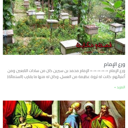
ورع الإمام
ورع الإمام =-=-=-=-= الإمام محمد بن سيرين كان من سادات التابعين ومن
أغنيائهم: كانت له ثروة عظيمة من العسل، وكان له منها ما يقارب (الستمائة)
المزيد »