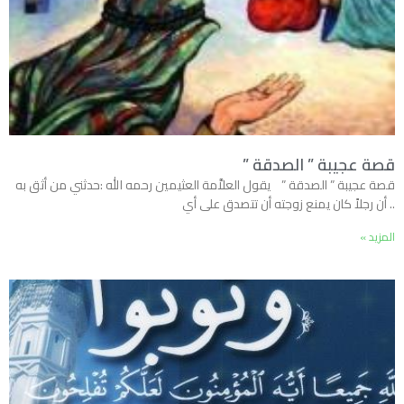
قصة عجيبة ” الصدقة ”
قصة عجيبة ” الصدقة ” يقول العلاَّمة العثيمين رحمه الله :حدثني من أثق به
.. أن رجلاً كان يمنع زوجته أن تتصدق على أي
المزيد »