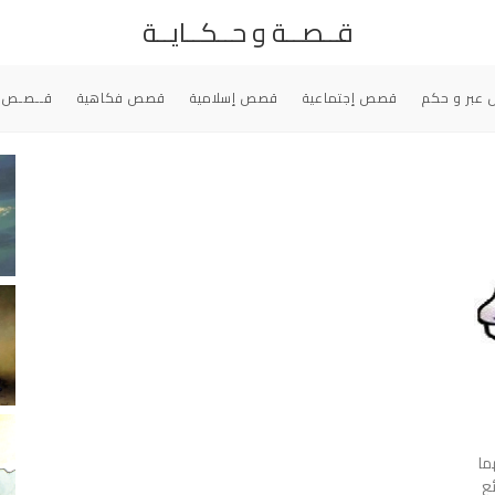
قــصــة و حــكــايــة
عبر و حكم
قصص إجتماعية
قصص إسلامية
قصص فكاهية
قــصـص 
ما
ع