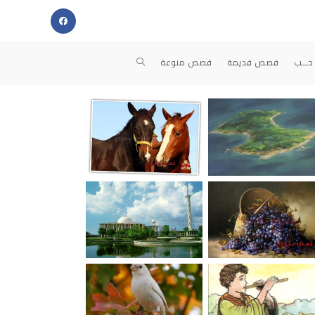
حــب
قصص قديمة
قصص منوعة