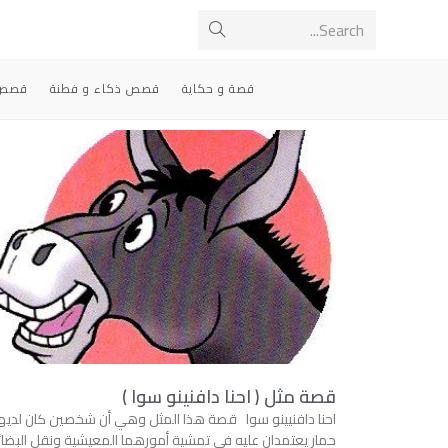
Search...
قصة و حكاية
قصص ذكاء و فطنة
قصص 
قصة مثل ( احنا دافنينو سوا )
احنا دافنيينو سوا قصة هذا المثل وهي أن شخصين كان لديه
حمار يعتمدان عليه في تمشية أمورهما المعيشية ونقل البضائ