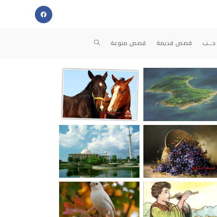
حــب
قصص قديمة
قصص منوعة