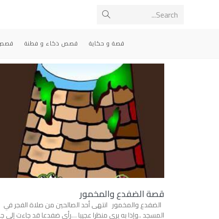
Search...
قصة و حكاية
قصص ذكاء و فطنة
قصص 
قصة الضفدع والمخمور
الضفدع والمخمور انتهى أحد الصالحين من صلاة الفجر في
المسجد ..وإذا به يرى منظرا عجيبا …رأى ضفدعا قد جاءت إلى ج