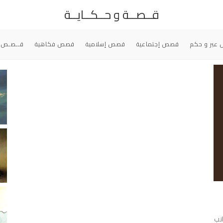
قــصــة و حــكــايــة
عبر و حكم
قصص إجتماعية
قصص إسلامية
قصص فكاهية
قــصـص 
انب