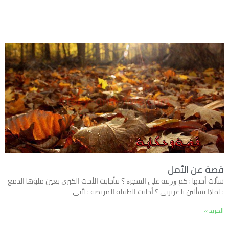
قصة عن الأمل
ﺳﺄﻟﺖ ﺃﺧﺘﻬﺎ : ﻛﻢ ﻭﺭﻗﺔ ﻋﻠﻰ ﺍﻟﺸﺠﺮﺓ ؟ ﻓﺄﺟﺎﺑﺖ ﺍﻷﺧﺖ ﺍﻟﻜﺒﺮﻯ ﺑﻌﻴﻦ ﻣﻠﺆﻫﺎ ﺍﻟﺪﻣﻊ
: ﻟﻤﺎﺫﺍ ﺗﺴﺄﻟﻴﻦ ﻳﺎ ﻋﺰﻳﺰﺗﻲ ؟ ﺃﺟﺎﺑﺖ ﺍﻟﻄﻔﻠﺔ ﺍﻟﻤﺮﻳﻀﺔ : ﻷﻧﻲ
المزيد »