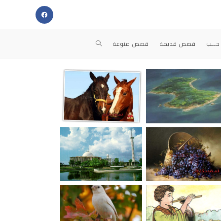
حــب
قصص قديمة
قصص منوعة