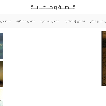
قــصــة و حــكــايــة
عبر و حكم
قصص إجتماعية
قصص إسلامية
قصص فكاهية
قــصـص 