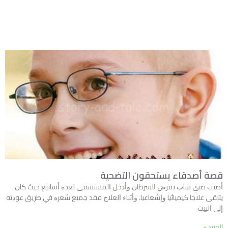
قصة أصدقاء يستحقون التضحية
ﺃﺻﻴﺐ ﺻﺒﻲ ﺷﺎﺏ ﺑﻤﺮﺽ ﺍﻟﺴﺮﻃﺎﻥ ﻭﺃﺩﺧﻞ ﺍﻟﻤﺴﺘﺸﻔﻰ ﻟﻌﺪﺓ ﺃﺳﺎﺑﻴﻊ ﺣﻴﺚ ﻛﺎﻥ
ﻳﺘﻠﻘﻰ ﻋﻼﺟﺎ ﻛﻴﻤﻴﺎﺋﻴﺎ ﻭﺇﺷﻌﺎﻋﻴﺎ. ﻭﺃﺛﻨﺎﺀ ﺍﻟﻌﻼﺝ ﻓﻘﺪ ﺟﻤﻴﻊ ﺷﻌﺮﻩ ﻓﻲ ﻃﺮﻳﻖ ﻋﻮﺩﺗﻪ
ﺇﻟﻰ ﺍﻟﺒﻴﺖ
المزيد »