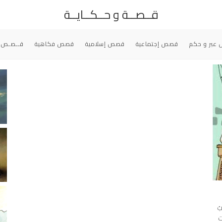
قــصــة و حــكــايــة
عبر و حكم
قصص إجتماعية
قصص إسلامية
قصص فكاهية
قــصـص 
ُ
ت