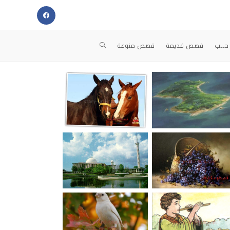
حــب
قصص قديمة
قصص منوعة