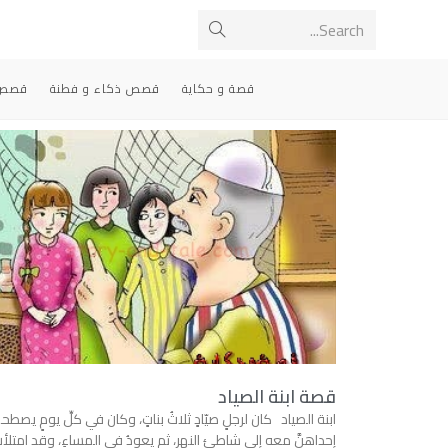
Search...
قصة و حكاية
قصص ذكاء و فطنة
قصص 
قصة ابنة الصياد
ابنة الصياد كان لرجلٍ صيّادٍ ثلاثُ بناتٍ، وكان في كلِّ يومٍ يصطحب
إحداهنَّ معه إلى شاطئ النهرِ، ثم يعودُ في المساءِ، وقد امتلأ