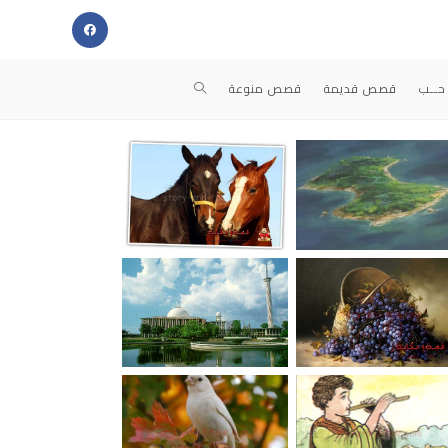
حــب
قصص قديمة
قصص منوعة