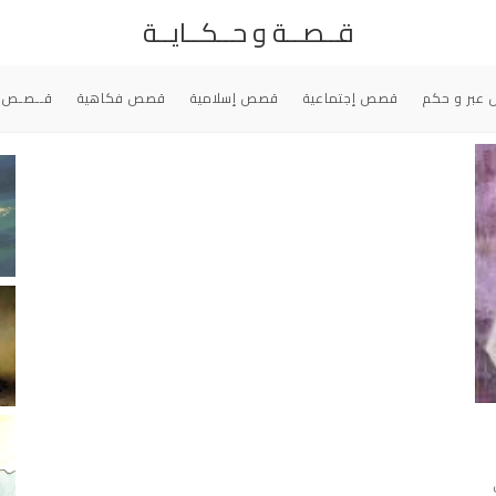
قــصــة و حــكــايــة
عبر و حكم
قصص إجتماعية
قصص إسلامية
قصص فكاهية
قــصـص 