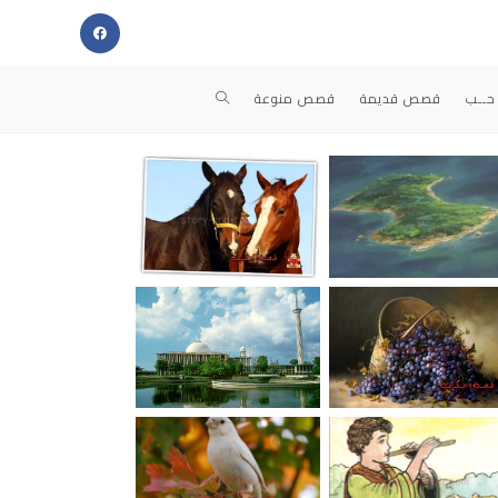
حــب
قصص قديمة
قصص منوعة