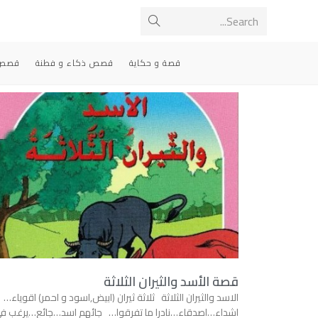
Search...
قصة و حكاية
قصص ذكاء و فطنة
قصص 
قصة الأسد والثيران الثلاثة
الاسد والثيران الثلاثة ثلاثة ثيران (ابيض,اسود و احمر) اقوياء…
اشداء…اصدقاء…نادرا ما تفرقوا… جائهم اسد…جائع…يرغب ف