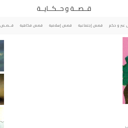
قــصــة و حــكــايــة
عبر و حكم
قصص إجتماعية
قصص إسلامية
قصص فكاهية
قــصـص 
ي