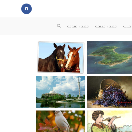
حــب
قصص قديمة
قصص منوعة