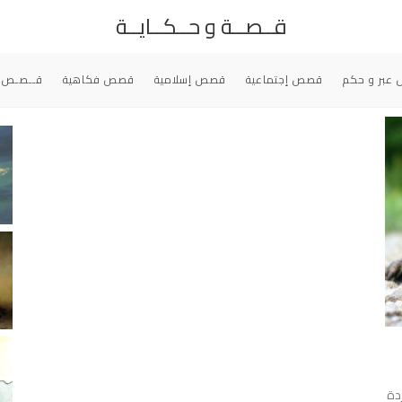
قــصــة و حــكــايــة
عبر و حكم
قصص إجتماعية
قصص إسلامية
قصص فكاهية
قــصـص 
دة