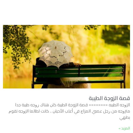
قصة الزوجة الطيبة
ﺍﻟﺰﻭﺟﻪ ﺍﻟﻄﻴﺒﻪ ======== قصة الزوجة الطيبة ﻛﺎﻥ ﻫﻨﺎﻙ ﺯﻭﺟﻪ ﻃﻴﺒﺔ ﺟﺪﺍ
ﻣﺘﺰﻭﺟﻪ ﻣﻦ ﺭﺟﻞ ﻋﺼﺒﻲ ﺍﻟﻤﺰﺍﺝ ﻓﻲ ﺃﻏﻠﺐ ﺍﻷﺣﻴﺎﻥ .. ﻛﺎﻧﺖ ﻟﻄﺎﻟﻤﺎ ﺍﻟﺰﻭﺟﻪ ﺗﻘﻮﻡ
ﺑﻄﻬﻲ
المزيد »