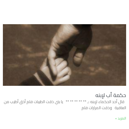
حكمة أب لإبنه
قال أحد الحكماء لإبنه :ـ ** ** ** ** ** يا بني ذقت الطيبات فلم أذق أطيب من
العافية وذقت المرارات فلم
المزيد »