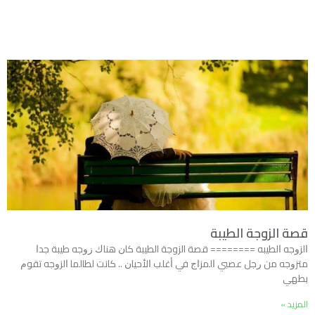
قصة الزوجة الطيبة
ﺍﻟﺰﻭﺟﻪ ﺍﻟﻄﻴﺒﻪ ======== قصة الزوجة الطيبة ﻛﺎﻥ ﻫﻨﺎﻙ ﺯﻭﺟﻪ ﻃﻴﺒﺔ ﺟﺪﺍ
ﻣﺘﺰﻭﺟﻪ ﻣﻦ ﺭﺟﻞ ﻋﺼﺒﻲ ﺍﻟﻤﺰﺍﺝ ﻓﻲ ﺃﻏﻠﺐ ﺍﻷﺣﻴﺎﻥ .. ﻛﺎﻧﺖ ﻟﻄﺎﻟﻤﺎ ﺍﻟﺰﻭﺟﻪ ﺗﻘﻮﻡ
ﺑﻄﻬﻲ
المزيد »