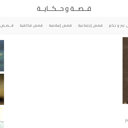
قــصــة و حــكــايــة
عبر و حكم
قصص إجتماعية
قصص إسلامية
قصص فكاهية
قــصـص 
م