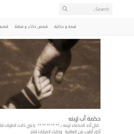
Search...
قصة و حكاية
قصص ذكاء و فطنة
قصص 
حكمة أب لإبنه
قال أحد الحكماء لإبنه :ـ ** ** ** ** ** يا بني ذقت الطيبات فل
أذق أطيب من العافية وذقت المرارات فلم