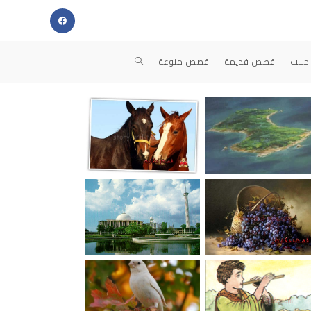
حــب
قصص قديمة
قصص منوعة