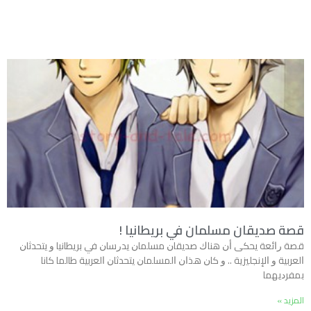
قصة صديقان مسلمان في بريطانيا !
ﻗﺼﺔ ﺭﺍﺋﻌﺔ ﻳﺤﻜﻰ ﺃﻥ ﻫﻨﺎﻙ ﺻﺪﻳﻘﺎﻥ ﻣﺴﻠﻤﺎﻥ ﻳﺪﺭﺳﺎﻥ ﻓﻲ ﺑﺮﻳﻄﺎﻧﻴﺎ ﻭ ﻳﺘﺤﺪﺛﺎﻥ
ﺍﻟﻌﺮﺑﻴﺔ ﻭ ﺍﻹﻧﺠﻠﻴﺰﻳﺔ .. ﻭ ﻛﺎﻥ ﻫﺬﺍﻥ ﺍﻟﻤﺴﻠﻤﺎﻥ ﻳﺘﺤﺪﺛﺎﻥ ﺍﻟﻌﺮﺑﻴﺔ ﻃﺎﻟﻤﺎ ﻛﺎﻧﺎ
ﺑﻤﻔﺮﺩﻳﻬﻤﺎ
المزيد »