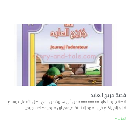
قصة جريج العابد
قصة جريج العابد ========= عن أبي هريرة عن النبي -صل الله عليه وسلم-
قال: (لم يتكلم في المهد إلا ثلاثة, عيسى ابن مريم, وصاحب جريج,
المزيد »