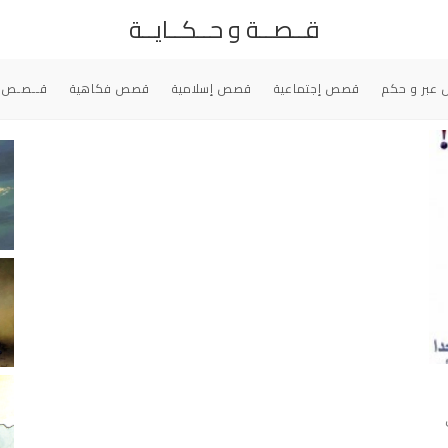
قــصــة و حــكــايــة
عبر و حكم
قصص إجتماعية
قصص إسلامية
قصص فكاهية
قــصـص 
ى