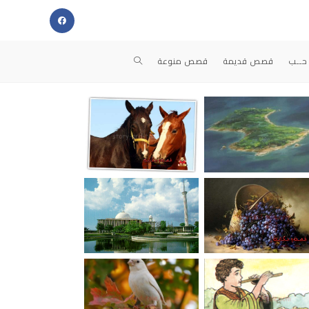
حــب
قصص قديمة
قصص منوعة