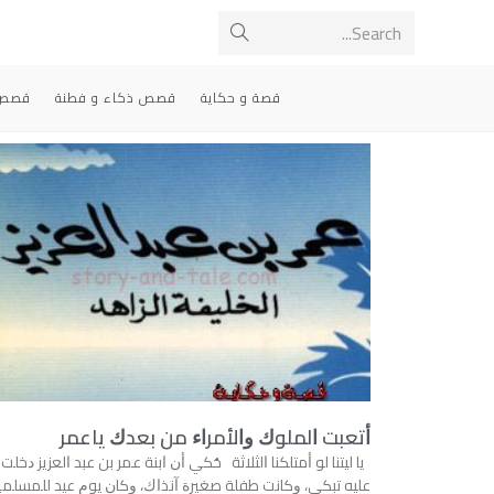
Search...
قصة و حكاية
قصص ذكاء و فطنة
قصص 
ﺃﺗﻌﺒﺖ ﺍﻟﻤﻠﻮﻙ ﻭﺍﻷﻣﺮﺍﺀ ﻣﻦ ﺑﻌﺪﻙ ﻳﺎﻋﻤﺮ
ﻳﺎ ﻟﻴﺘﻨﺎ ﻟﻮ ﺃﻣﺘﻠﻜﻨﺎ ﺍﻟﺜﻼﺛﺔ ﺣُﻜﻲ ﺃﻥ ﺍﺑﻨﺔ ﻋﻤﺮ ﺑﻦ ﻋﺒﺪ ﺍﻟﻌﺰﻳﺰ ﺩﺧﻠﺖ
ﻋﻠﻴﻪ ﺗﺒﻜﻲ، ﻭﻛﺎﻧﺖ ﻃﻔﻠﺔ ﺻﻐﻴﺮﺓ ﺁﻧﺬﺍﻙ، ﻭﻛﺎﻥ ﻳﻮﻡ ﻋﻴﺪ ﻟﻠﻤﺴﻠﻤ