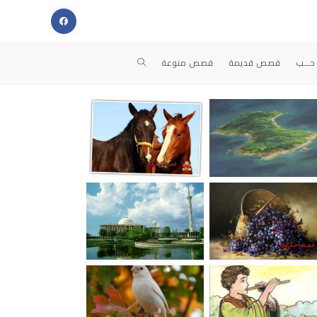
حــب
قصص قديمة
قصص منوعة