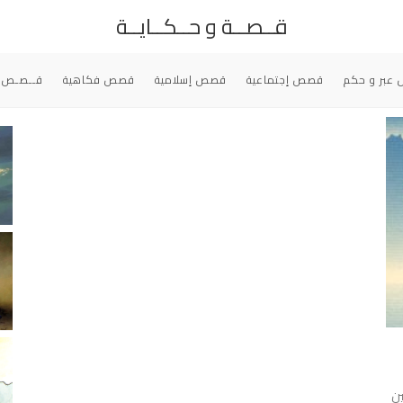
قــصــة و حــكــايــة
عبر و حكم
قصص إجتماعية
قصص إسلامية
قصص فكاهية
قــصـص 
ﻴﻦ