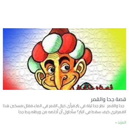
قصة جحا والقمر
جحا والقمر نظر جحا ليلة في بئر،فرأى خيال القمر في الماء،فقال:مسكين هذا
القمر!ترى كيف سقط في البئر؟ سأحاول أن أخلصه من ورطته.ربط جحا
المزيد »