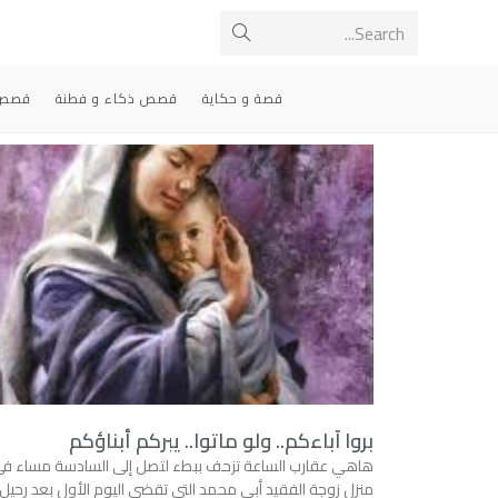
Search...
قصة و حكاية
قصص ذكاء و فطنة
قصص 
بروا آباءكم.. ولو ماتوا.. يبركم أبناؤكم
هاهي عقارب الساعة تزحف ببطء لتصل إلى السادسة مساء ف
منزل زوجة الفقيد أبي محمد التي تقضي اليوم الأول بعد رحيل