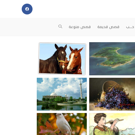
حــب
قصص قديمة
قصص منوعة