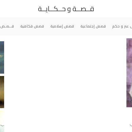
قــصــة و حــكــايــة
عبر و حكم
قصص إجتماعية
قصص إسلامية
قصص فكاهية
قــصـص 
ي