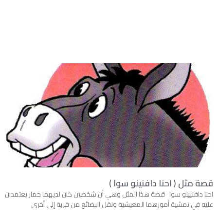
قصة مثل ( احنا دافنينو سوا )
احنا دافنيينو سوا قصة هذا المثل وهي أن شخصين كان لديهما حمار يعتمدان
عليه في تمشية أمورهما المعيشية ونقل البضائع من قرية إلى أخرى