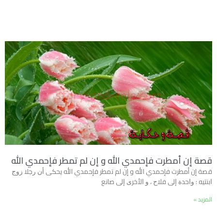
قصة إن أمطرت فإحمدي الله و إن لم تمطر فإحمدي الله
قصة إن أمطرت فإحمدي الله و إن لم تمطر فإحمدي الله ﻳﺤﻜﻰ ﺃﻥ ﺭﺟﻼ ﺯﻭﺝ
ﺍﺑﻨﺘﻴﻪ : ﻭﺍﺣﺪﺓ ﺇﻟﻰ ﻓﻼﺡ ، ﻭ ﺍﻷﺧﺮﻯ ﺇﻟﻰ ﺻﺎﻧﻊ
المزيد »