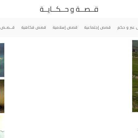
قــصــة و حــكــايــة
عبر و حكم
قصص إجتماعية
قصص إسلامية
قصص فكاهية
قــصـص 