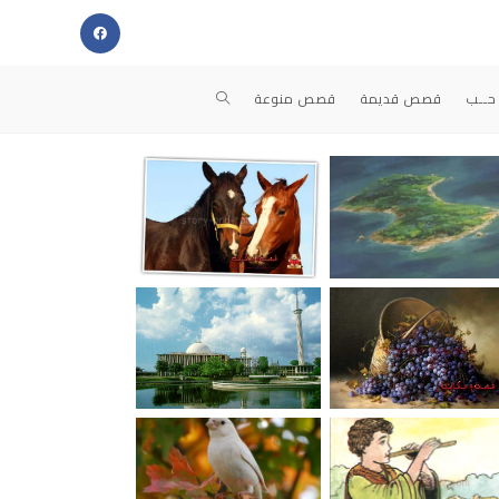
حــب
قصص قديمة
قصص منوعة