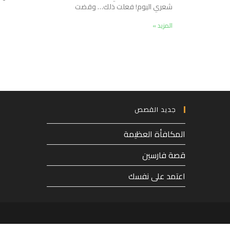
شعري اليوم! فعلت ذلك… وقضت
المزيد »
جديد القصص
المكافأة العظيمة
قصة فارسين
اعتمد على نفسك