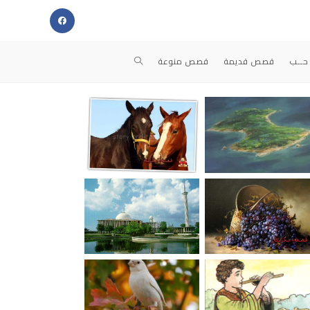
حــب
قصص قديمة
قصص منوعة