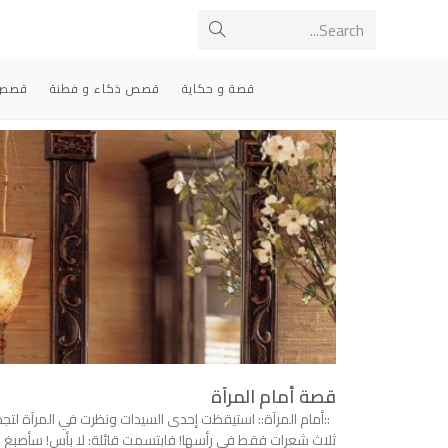
Search...
قصة و حكاية
قصص ذكاء و فطنة
قصص 
قصة أمام المرآة
::أمام المرآة:: استيقظت إحدى السيدات ونظرت في المرآة لتجد
ثلاث شعرات فقط في رأسها! فابتسمت قائلة: لا بأس! سأصبغ