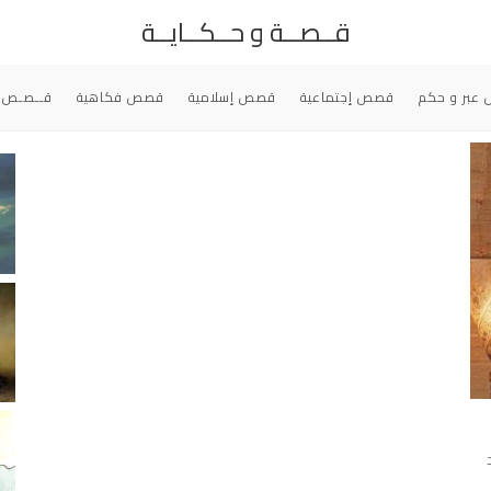
قــصــة و حــكــايــة
عبر و حكم
قصص إجتماعية
قصص إسلامية
قصص فكاهية
قــصـص 