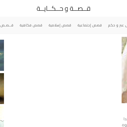
قــصــة و حــكــايــة
عبر و حكم
قصص إجتماعية
قصص إسلامية
قصص فكاهية
قــصـص 
دا
وه