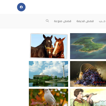
حــب
قصص قديمة
قصص منوعة