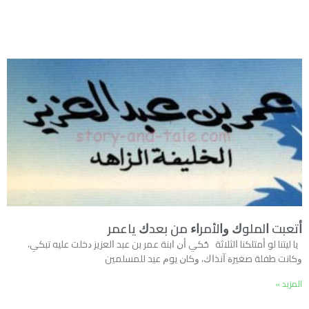
ﺃﺗﻌﺒﺖ ﺍﻟﻤﻠﻮﻙ ﻭﺍﻷﻣﺮﺍﺀ ﻣﻦ ﺑﻌﺪﻙ ﻳﺎﻋﻤﺮ
ﻳﺎ ﻟﻴﺘﻨﺎ ﻟﻮ ﺃﻣﺘﻠﻜﻨﺎ ﺍﻟﺜﻼﺛﺔ ﺣُﻜﻲ ﺃﻥ ﺍﺑﻨﺔ ﻋﻤﺮ ﺑﻦ ﻋﺒﺪ ﺍﻟﻌﺰﻳﺰ ﺩﺧﻠﺖ ﻋﻠﻴﻪ ﺗﺒﻜﻲ،
ﻭﻛﺎﻧﺖ ﻃﻔﻠﺔ ﺻﻐﻴﺮﺓ ﺁﻧﺬﺍﻙ، ﻭﻛﺎﻥ ﻳﻮﻡ ﻋﻴﺪ ﻟﻠﻤﺴﻠﻤﻴﻦ
المزيد »