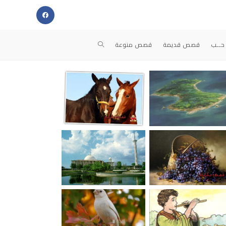
حــب
قصص قديمة
قصص منوعة