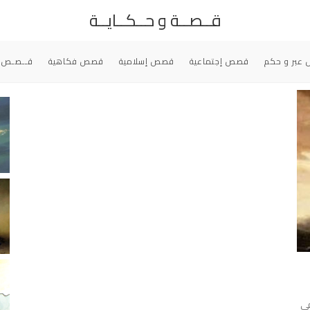
قــصــة و حــكــايــة
عبر و حكم
قصص إجتماعية
قصص إسلامية
قصص فكاهية
قــصـص 
في