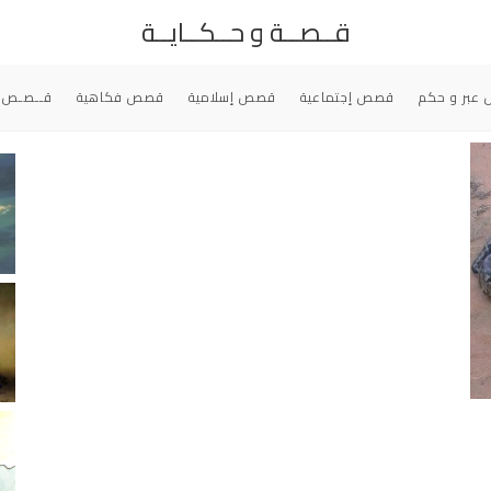
قــصــة و حــكــايــة
عبر و حكم
قصص إجتماعية
قصص إسلامية
قصص فكاهية
قــصـص 