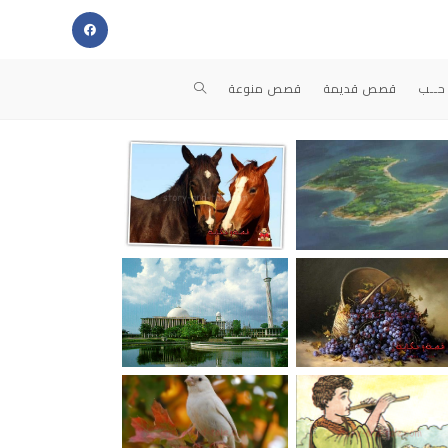
حــب
قصص قديمة
قصص منوعة