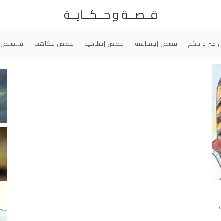
قــصــة و حــكــايــة
عبر و حكم
قصص إجتماعية
قصص إسلامية
قصص فكاهية
قــصـص 