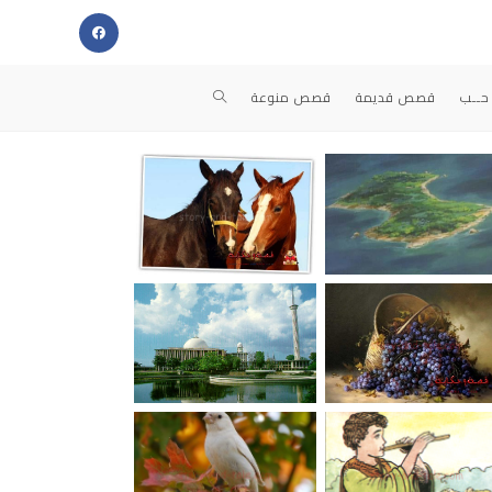
حــب
قصص قديمة
قصص منوعة