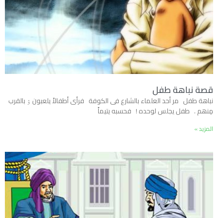
قصة نباهة طفل
نباهة طفل مر أحد العلماء بالشارع فى الكوفة فرأى أطفالاً يلعبون ۉ بالقرب
مِنھم . طفل يجلس لوحده ! فحسبه يتيماً
المزيد »