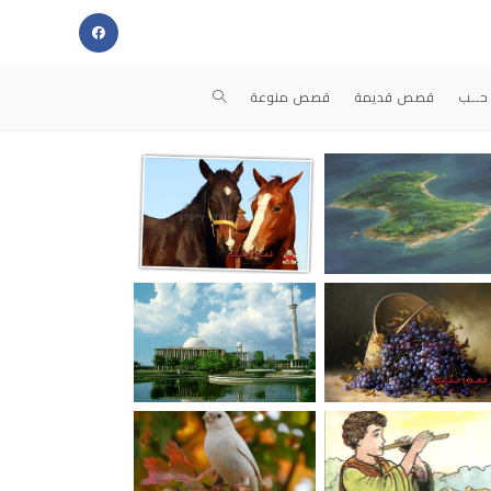
حــب
قصص قديمة
قصص منوعة