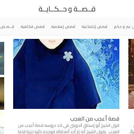
قــصــة و حــكــايــة
عبر و حكم
قصص إجتماعية
قصص إسلامية
قصص فكاهية
قــصـص 
قصة أعجب من العجب
قول الشيخ أبو إسحاق الحويني في احد دروسه قصة أعجب من
ً،
العجب يقول الشيخ أنه زار أحد أصدقائه فوجده كئيبا حزينا فلما