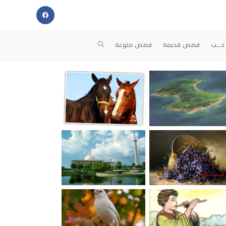
حــب
قصص قديمة
قصص منوعة