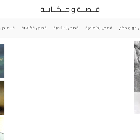
قــصــة و حــكــايــة
عبر و حكم
قصص إجتماعية
قصص إسلامية
قصص فكاهية
قــصـص 