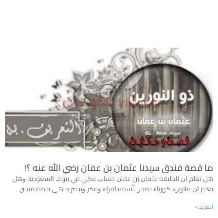
ما قصة فندق سيدنا عثمان بن عفان رضي الله عنه ؟!
ﻫﻞ ﺗﻌﻠﻢ ﺍﻥ ﻟﻠﺨﻠﻴﻔﻪ ﻋﺜﻤﺎﻥ ﺑﻦ ﻋﻔﺎﻥ ﺣﺴﺎﺏ ﺑﻨﻜﻲ ﻓﻲ ﺑﻨﻮﻙ ﺍﻟﺴﻌﻮﺩﻳﻪ ﻭﻫﻞ
ﺗﻌﻠﻢ ﺍﻥ ﻓﺎﺗﻮﺭﺓ ﻛﻬﺮﺑﺎﺀ ﺗﺼﺪﺭ ﺑﺄﺳﻤﻪ ﺍﻗﺮﺍﺀ ﻭﻓﻜﺮ ﻭﺗﺒﺼﺮ ﻣﺎﻫﻲ ﻗﺼﺔ ﻓﻨﺪﻕ
المزيد »