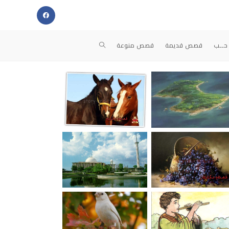
حــب
قصص قديمة
قصص منوعة