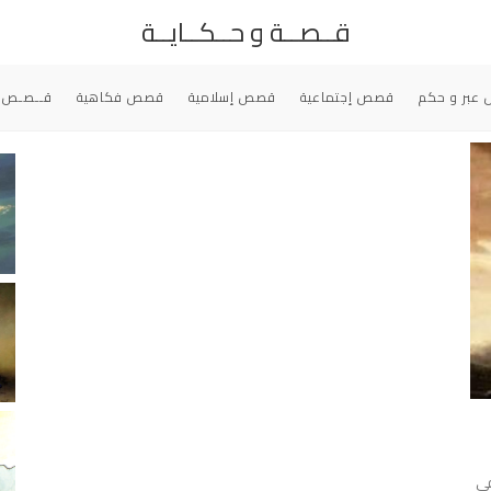
قــصــة و حــكــايــة
عبر و حكم
قصص إجتماعية
قصص إسلامية
قصص فكاهية
قــصـص 
في