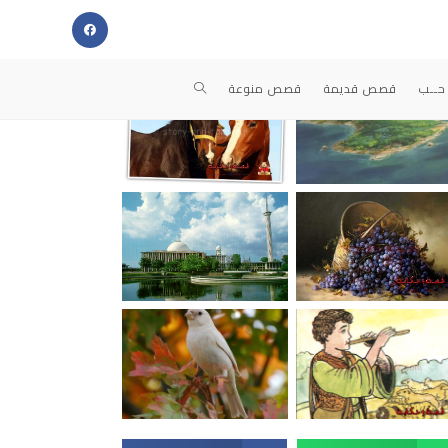
حــب
قصص قديمة
قصص منوعة