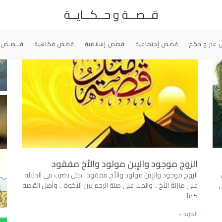
قــصــة و حــكــايــة
عبر و حكم
قصص إجتماعية
قصص إسلامية
قصص فكاهية
قــصـص 
الزوج موجود والإبن مولود والأخ مفقود
الزوج موجود والإبن مولود والأخ مفقود مثل يضرب في الدلالة
ى
على منزلة الأخ .. والحث على صلة الرحم بين الأخوة .. وأصل القصة
كما
المزيد »