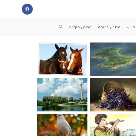
حــب
قصص قديمة
قصص منوعة