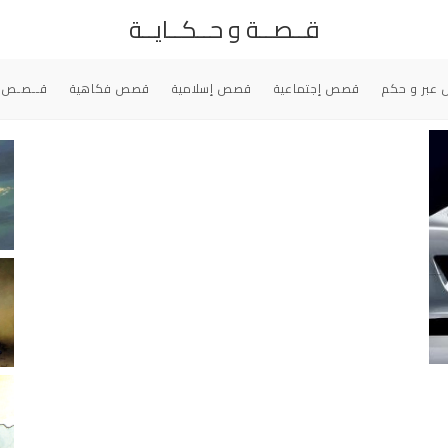
قــصــة و حــكــايــة
عبر و حكم
قصص إجتماعية
قصص إسلامية
قصص فكاهية
قــصـص 