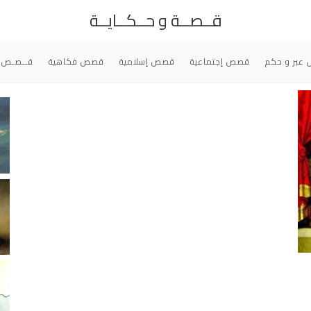
قــصــة و حــكــايــة
عبر و حكم
قصص إجتماعية
قصص إسلامية
قصص فكاهية
قــصـص 