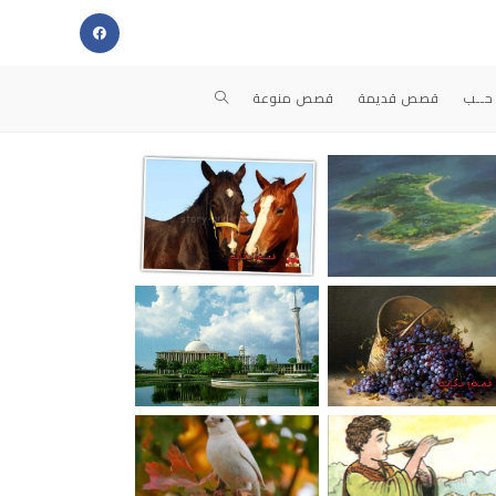
حــب
قصص قديمة
قصص منوعة