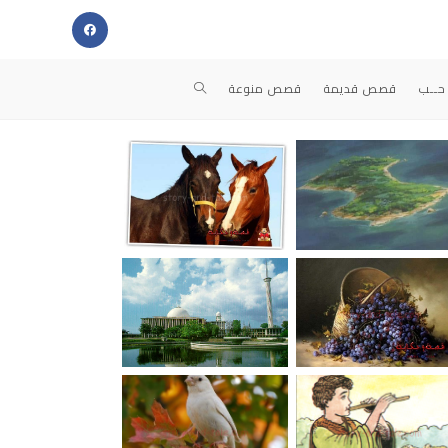
حــب
قصص قديمة
قصص منوعة