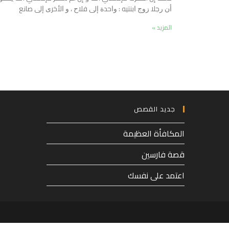
ﺃﻥ ﺭﺟﻼ ﺯﻭﺝ ﺍﺑﻨﺘﻴﻪ : ﻭﺍﺣﺪﺓ ﺇﻟﻰ ﻓﻼﺡ ، ﻭ ﺍﻷﺧﺮﻯ ﺇﻟﻰ ﺻﺎﻧﻊ
المزيد »
جديد القصص
المكافأة العظيمة
قصة فارسين
اعتمد على نفسك