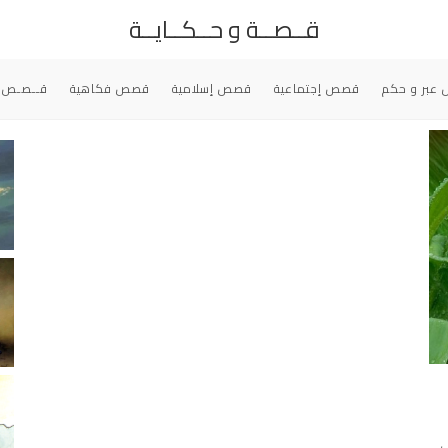
قــصــة و حــكــايــة
عبر و حكم
قصص إجتماعية
قصص إسلامية
قصص فكاهية
قــصـص 
ﻰ