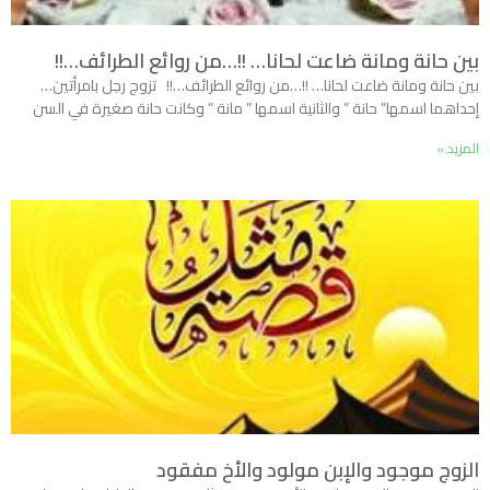
بين حانة ومانة ضاعت لحانا… !!…من روائع الطرائف…!!
بين حانة ومانة ضاعت لحانا… !!…من روائع الطرائف…!! تزوج رجل بامرأتين…
إحداهما اسمها” حانة ” والثانية اسمها ” مانة ” وكانت حانة صغيرة في السن
المزيد »
الزوج موجود والإبن مولود والأخ مفقود