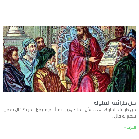
من طرائف الملوك
ﻣﻦ ﻃﺮﺍﺋﻒ ﺍﻟﻤﻠﻮﻙ ! .. . . . ﺳﺄﻝ ﺍﻟﻤﻠﻚ ﻭﺯﻳﺮﻩ : ﻣﺎ ﺃﻫﻢ ﻣﺎ ﻳﻤﻴﺰ ﺍﻟﻤﺮﺀ ؟ ﻗﺎﻝ : ﻋﻤﻞ
ﻳﻨﺘﻔﻊ ﺑﻪ ﻗﺎﻝ :
المزيد »