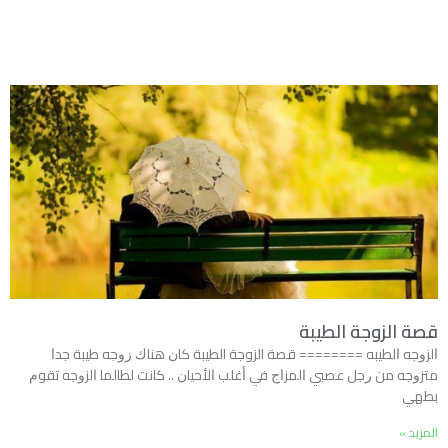
قصة الزوجة الطيبة
ﺍﻟﺰﻭﺟﻪ ﺍﻟﻄﻴﺒﻪ ======== قصة الزوجة الطيبة ﻛﺎﻥ ﻫﻨﺎﻙ ﺯﻭﺟﻪ ﻃﻴﺒﺔ ﺟﺪﺍ
ﻣﺘﺰﻭﺟﻪ ﻣﻦ ﺭﺟﻞ ﻋﺼﺒﻲ ﺍﻟﻤﺰﺍﺝ ﻓﻲ ﺃﻏﻠﺐ ﺍﻷﺣﻴﺎﻥ .. ﻛﺎﻧﺖ ﻟﻄﺎﻟﻤﺎ ﺍﻟﺰﻭﺟﻪ ﺗﻘﻮﻡ
ﺑﻄﻬﻲ
المزيد »