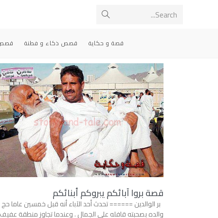
Search...
قصة و حكاية
قصص ذكاء و فطنة
قصص 
قصة بروا آبائكم يبروكم أبنائكم
بر الوالدين ====== تحدث أحد الآباء أنه قبل خمسين عاما حج
والده بصحبته قافله على الجمال . وعندما تجاوز منطقة عفيف 