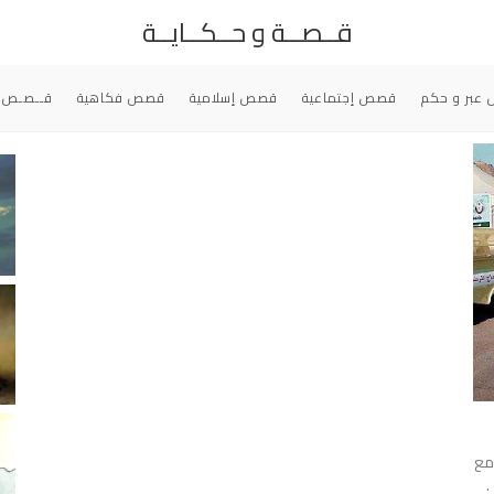
قــصــة و حــكــايــة
عبر و حكم
قصص إجتماعية
قصص إسلامية
قصص فكاهية
قــصـص 
 مع
.