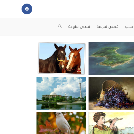
حــب
قصص قديمة
قصص منوعة