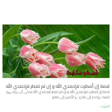
قصة إن أمطرت فإحمدي الله و إن لم تمطر فإحمدي الله
قصة إن أمطرت فإحمدي الله و إن لم تمطر فإحمدي الله ﻳﺤﻜﻰ ﺃﻥ ﺭﺟﻼ ﺯﻭﺝ
ﺍﺑﻨﺘﻴﻪ : ﻭﺍﺣﺪﺓ ﺇﻟﻰ ﻓﻼﺡ ، ﻭ ﺍﻷﺧﺮﻯ ﺇﻟﻰ ﺻﺎﻧﻊ
المزيد »