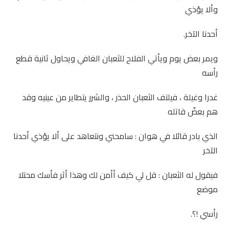
وألا يؤذي
أحدنا الآخر.
ويمر بعض يوم ويأتي الفلاح للثعبان الغافي ويحاول ثانية قطع
رأسه
غدرا وغيلة ، فيلتف الثعبان الحذر ، والشرر يتطاير من عينيه وقد
هم بعضّ قاتله
الذي بادر قائلا في هوان : سامحني ونتعاهد على ألا يؤذي أحدنا
الآخر
فيقول له الثعبان : قل لي كيف أأمن لك وهذا أثر فأسك محتلا
موضع
رأسي !؟.