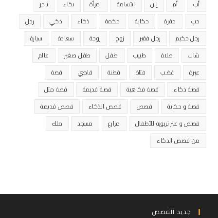
أب
أم
إبن
ابتسامة
امرأة
بكاء
تاجر
حب
حفرة
حكاية
حكمة
ذكاء
ذكي
رجل
رجل حكيم
رجل فقير
زوج
زوجة
سعادة
سيارة
شاب
صلاة
طبيب
طفل
طفل صغير
عالم
عبرة
غضب
فتاة
فطنة
قاضي
قصة
قصة ذكاء
قصة فكاهية
قصة قديمة
قصة مثل
قصة و حكاية
قصص
قصص الذكاء
قصص قديمة
قصص و عبر تربوية للأطفال
مزارع
مسجد
ملك
من قصص الذكاء
جديد القصص