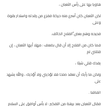
هاويا بها على رأس الثعبان ،
لكن الثعبان كان أسرع منه حركة ففزع من رقدته واستدار بقوة
وعلى
فحيحه وهم بعض ّالفلاح الخائف.
فما كان من الفلاح إلا أن قال بضعف : مهلا أيها الثعبان ، إن
قتلتني لم
يفدك قتلي شيئا ،
ولكن ما رأيك أن نعقد صلحا فلا تؤذيني ولا أؤذيك ، والله يشهد
على
اتفاقنا .
فقال الثعبان بعد برهة من التفكير : لا بأس أوافق على السلام