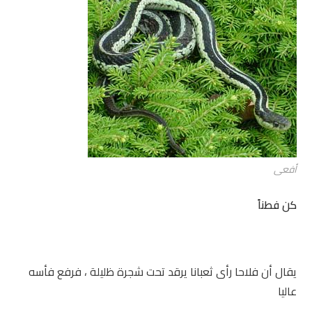
أفعى
كن فطناً
يقال أن فلاحا رأى ثعبانا يرقد تحت شجرة ظليلة ، فرفع فأسه
عاليا