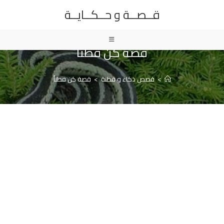
Ski
قــصــة و حــكــايــة
t
conten
قصة كن فطناً
>
قصص ذكاء و فطنة
>
قصة كن فطناً