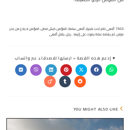
TAGS:
أفعى تنام تحت شجرة
,
أفعى سامة
,
المؤمن كيسٌ فطن
,
المؤمن لا يلدغ من جحر
مرتين
,
ثم يعضه عضة يموت على إثرها .
,
رجل
,
يقتل أفعى
SHARE
♥ إدعم هذه القصة « ارسلها للاصدقاء عبر واتساب
THIS
ONTENT
Opens
Opens
Opens
Opens
Opens
Opens
Opens
in
in
in
in
in
in
in
a
a
a
a
a
a
a
Opens
Opens
Opens
new
new
new
new
new
new
new
in
in
in
window
window
window
window
window
window
window
a
a
a
new
new
new
window
window
window
YOU MIGHT ALSO LIKE