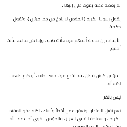
ثم يعضه عضة يموت على إثرها .
يقول رسولنا الكريم ( المؤمن لا يلدغ من جحر مرتين )، وتقول
حكمة
الأجداد : إن خدعك أحدهم مرة فأنت طيب ، وإذا كرر خداعه فأنت
أحمق
المؤمن كيسٌ فطن ، قد يُخدع مرة لحسن ظنه ، أو كرم طبعه ،
لكنه أبدا
ليس بالغر ,
نعم نقبل الاعتذار ، ونعفو عمن أخطأ وأساء ، لكنه عفو المقتدر
الكريم ، وسماحة القوي العزيز ، والمؤمن القوي أحب عند الله
من المؤمن الرخو الضعيف.