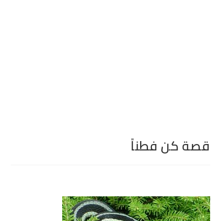
قصة كن فطناً