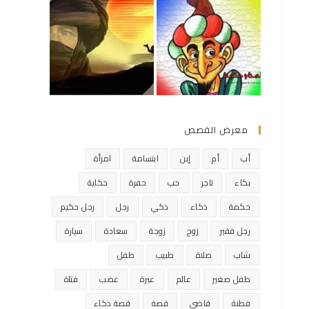
معرض القصص
أب
أم
إبن
ابتسامة
امرأة
بكاء
تاجر
حب
حفرة
حكاية
حكمة
ذكاء
ذكي
رجل
رجل حكيم
رجل فقير
زوج
زوجة
سعادة
سيارة
شاب
صلاة
طبيب
طفل
طفل صغير
عالم
عبرة
غضب
فتاة
فطنة
قاضي
قصة
قصة ذكاء