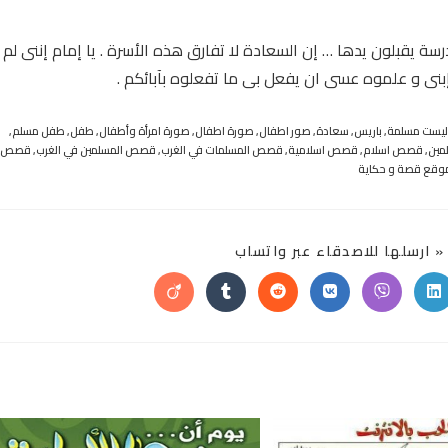
سة يقبلون يدها … إن السعادة لا تفارق هذه الأسرة . يا إمام إننى لم
إبنى و علموه عسى ان يفعل بى ما تفعلوه بآبائكم .
 ليست مسلمة
,
باريس
,
سعادة
,
صور اطفال
,
صورة اطفال
,
صورة امرأة وأطفال
,
طفل
,
طفل مسلم
,
مين
,
قصص اسلام
,
قصص اسلامية
,
قصص المسلمات في الغرب
,
قصص المسلمين في الغرب
,
قصص
وقع قصة و حكاية
SHARE
 ارسلها للاصدقاء عبر واتساب
THIS
CONTENT
Opens
Opens
Opens
Opens
Opens
Opens
in
in
in
in
in
in
a
a
a
a
a
a
new
new
new
new
new
new
window
window
window
window
window
window
w