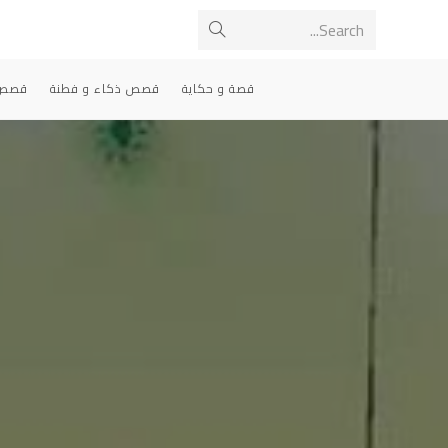
Ski
Search...
Submit
t
conten
search
قصة و حكاية
قصص ذكاء و فطنة
قصص 