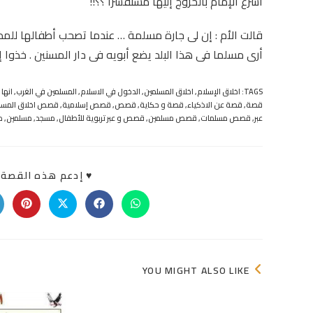
أسرع الإمام بالخروج إليها مستفسرا ؟؟!!
قالت الأم : إن لى جارة مسلمة … عندما تصحب أطفالها للمدر
أرى مسلما فى هذا البلد يضع أبويه فى دار المسنين . خذوا 
TAGS:
اخلاق الإسلام
,
اخلاق المسلمين
,
الدخول في الاسلام
,
المسلمين في الغرب
,
انها
قصة
,
قصة عن الاذكياء
,
قصة و حكاية
,
قصص
,
قصص إسلامية
,
قصص اخلاق المسل
عبر
,
قصص مسلمات
,
قصص مسلمين
,
قصص و عبر تربوية للأطفال
,
مسجد
,
مسلمين
,
م
♥ إدعم هذه القصة «
Opens
Opens
Opens
Opens
in
in
in
in
a
a
a
a
new
new
new
new
indow
window
window
window
YOU MIGHT ALSO LIKE