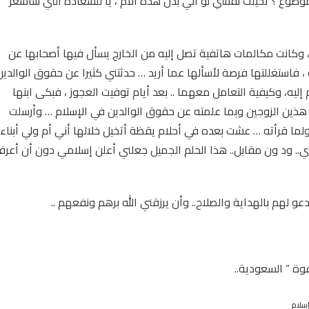
موضوع ؟ تخيلت نفسي لو أني بدل هذه الأم ، يا للسعادة التي سأشعر
 وكانت مكالمات هاتفية تصل إليه من الخارج يسأل فيها أصحابها عن
، فاستغللتها فرصة لأسألها عما أريد … حدثتني كثيرا عن حقوق الوالدين
إليه، وكيفية التعامل معهما .. بعد أيام توفيت العجوز ، فبكى ابنها
 هذين الزوجين وبما علمته عن حقوق الوالدين في الإسلام … وأرسلت
ولما قرأته … عشت بعده في أحلام يقظة أتخيل خلالها أني أم ولي أبناء
.. ود ون مقابل.. هذا الحلم الجميل جعلني أعلن إسلامي دون أن أعر
و لهم بالهداية والصلاح.. وأن يرزقني الله برهم ونفعهم ..
وة ” السعودية..
سلام