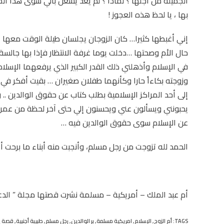
الجميلة من أجلها ؟ لماذا ؟ لم يعد يشغل بالي سوى هذا ال
بها ، يا لحظ هذه العجوز !
إني أغبطها كثيرا… كان الزوجان يجلسان طيلة الوقت معها ،
حال الأم وصحتها …دخلت يوما غرفة الانتظار فإذا بها جالسة 
في الإسلام وأذهلني ذلك القدر الكبير الذي يرفعهما الإسلام 
وزوجته بكاءاً حارا وكأنهما طفلان صغيران … بقيت أفكر في
إلى أحد المراكز الإسلامية بطلب كتاب عن حقوق الوالدين .. 
يحبونني ويسألون عني ويحسنون إلي حتى آخر لحظة من عمري
عن الإسلام سوى حقوق الوالدين فيه …
الحمد لله تزوجت من رجل مسلم، وأنجبت منه أبناء ما برحت أدع
أم عبد الملك – أمريكية – مسلمة نشرت قصتها مجلة ” الدع
TAGS:
أم الزوج
,
الإسلام
,
امريكية مسلمة
,
بر الوالدين
,
رجل مسلم
,
طبيبة أجنبية
,
قصة إ