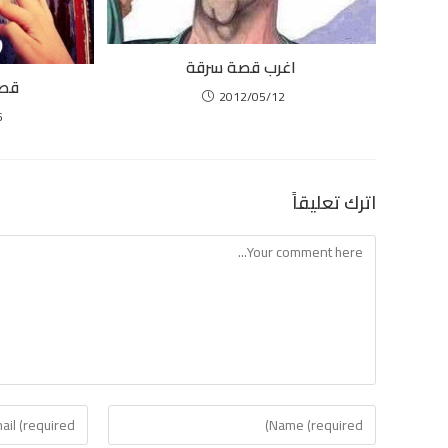
اغرب قصة سرقة
قصة
2012/05/12
5
اترك تعليقاً
Comment
Enter
Enter
your
your