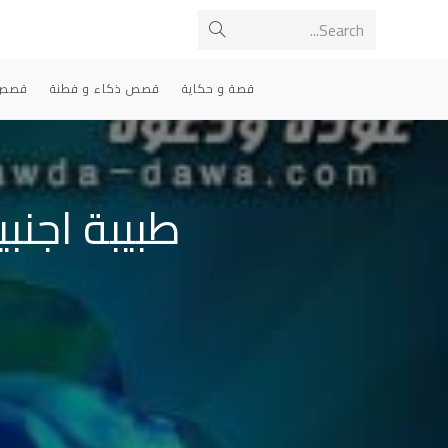
Ski
Search...
Submit
t
conten
search
قصة و حكاية
قصص ذكاء و فطنة
قصص 
طبيبة اجنب