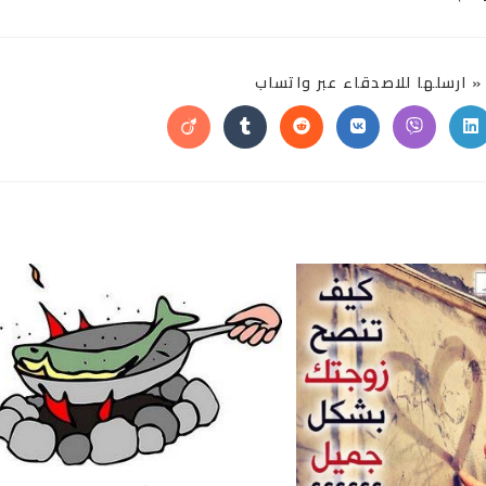
SHARE
 ارسلها للاصدقاء عبر واتساب
THIS
CONTENT
Opens
Opens
Opens
Opens
Opens
Opens
in
in
in
in
in
in
a
a
a
a
a
a
new
new
new
new
new
new
window
window
window
window
window
window
w