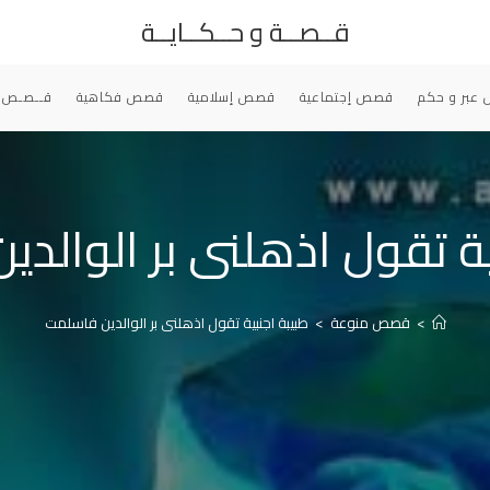
قــصــة و حــكــايــة
عبر و حكم
قصص إجتماعية
قصص إسلامية
قصص فكاهية
قــصـص 
ية تقول اذهلنى بر الوالد
>
قصص منوعة
>
طبيبة اجنبية تقول اذهلنى بر الوالدين فاسلمت