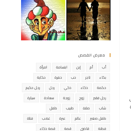
معرض القصص
أب
أم
إبن
ابتسامة
امرأة
بكاء
تاجر
حب
حفرة
حكاية
حكمة
ذكاء
ذكي
رجل
رجل حكيم
رجل فقير
زوج
زوجة
سعادة
سيارة
شاب
صلاة
طبيب
طفل
طفل صغير
عالم
عبرة
غضب
فتاة
فطنة
قاضي
قصة
قصة ذكاء