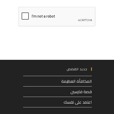
email
name
address
or
to
username
comment
to
comment
جديد القصص
المكافأة العظيمة
قصة فارسين
اعتمد على نفسك