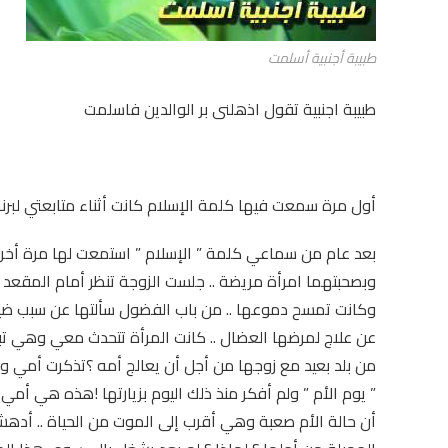
طبيبة أجنبية أسلمت
طبيبة اجنبية تقول اذهلنى بر الوالدين فاسلمت
أول مرة سمعت فيها كلمة الإسلام كانت أثناء متابعتي لبر
بعد عام من سماعي كلمة ” الإسلام ” استمعت لها مرة أخر
وبصحبتهما امرأة مريضة .. جلست الزوجة تنظر أمام المقعد 
وكانت تمسح دموعها .. من باب الفضول سألتها عن سبب ضيقها 
عن علاج لمرضها العضال .. كانت المرأة تتحدث معي وهي تبكي
من بلد بعيد مع زوجها من أجل أن يعالج أمه ؟تذكرت أمي و
” يوم الأم ” ولم أفكر منذ ذلك اليوم بزيارتها !هذه هي أمي
أن حالة الأم صعبة وهي أقرب إلى الموت من الحياة .. أدهشت