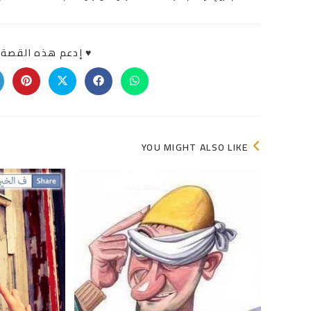
♥ إدعم هذه القصة «
Opens
Opens
Opens
Opens
in
in
in
in
a
a
a
a
new
new
new
new
indow
window
window
window
YOU MIGHT ALSO LIKE