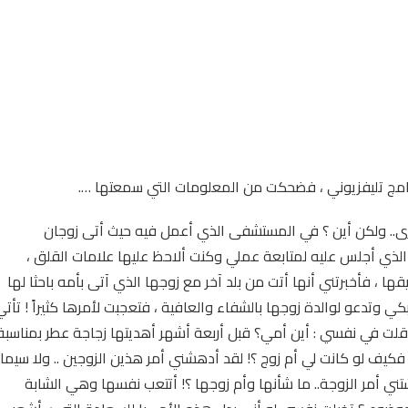
نامج تليفزيوني ، فضحكت من المعلومات التي سمعتها ….
ى.. ولكن أين ؟ في المستشفى الذي أعمل فيه حيث أتى زوجان
الذي أجلس عليه لمتابعة عملي وكنت ألاحظ عليها علامات القلق ،
، فأخبرتني أنها أتت من بلد آخر مع زوجها الذي آتى بأمه باحثا لها
 وتدعو لوالدة زوجها بالشفاء والعافية ، فتعجبت لأمرها كثيراً ! تأتي
قلت في نفسي : أين أمي؟ قبل أربعة أشهر أهديتها زجاجة عطر بمناسبة
 فكيف لو كانت لي أم زوج ؟! لقد أدهشني أمر هذين الزوجين .. ولا سيما
ني أمر الزوجة.. ما شأنها وأم زوجها ؟! أتتعب نفسها وهي الشابة