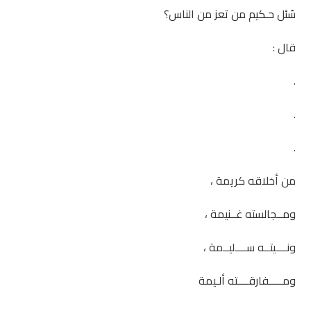
سُئل حـكيم من تعز من الناس؟
قال :
.
.
.
من أخلاقه كريمة ،
ومــجالسته غــنيمة ،
ونــــيتــه ســــليــمة ،
ومـــــفارقــــته ألـيمة