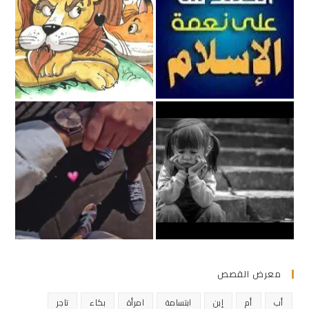
معرض القصص
أب
أم
إبن
ابتسامة
امرأة
بكاء
تاجر