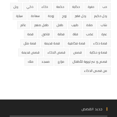
حب
حفرة
حكاية
حكمة
ذكاء
ذكي
رجل
رجل حكيم
رجل فقير
زوج
زوجة
سعادة
سيارة
شاب
صلاة
طبيب
طفل
طفل صغير
عالم
عبرة
غضب
فتاة
فطنة
قاضي
قصة
قصة ذكاء
قصة فكاهية
قصة قديمة
قصة مثل
قصة و حكاية
قصص
قصص الذكاء
قصص قديمة
قصص و عبر تربوية للأطفال
مزارع
مسجد
ملك
من قصص الذكاء
جديد القصص