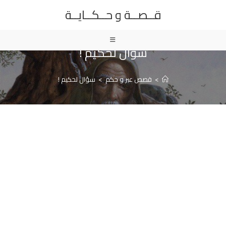
Ski
قــصــة و حــكــايــة
t
conten
سؤال لحكيم !
>
قصص عبر و حكم
>
سؤال لحكيم !